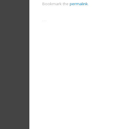
Bookmark the
permalink
.