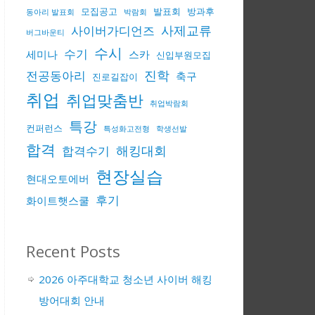
모집공고
발표회
방과후
동아리 발표회
박람회
사제교류
사이버가디언즈
버그바운티
수시
수기
세미나
스카
신입부원모집
진학
전공동아리
축구
진로길잡이
취업
취업맞춤반
취업박람회
특강
컨퍼런스
특성화고전형
학생선발
합격
해킹대회
합격수기
현장실습
현대오토에버
후기
화이트햇스쿨
Recent Posts
2026 아주대학교 청소년 사이버 해킹
방어대회 안내