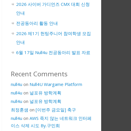
2026 사이버 가디언즈 CMX 대회 신청
안내
전공동아리 활동 안내
2026 제1기 헌팅주니어 참여학생 모집
안내
6월 17일 Null4u 전공동아리 발표 자료
Recent Comments
null4u
on
Null4U Wargame Platform
null4u
on
널포유 방학계획
null4u
on
널포유 방학계획
최정훈샘
on
[이번주 금요일] 축구
null4u
on
AWS 죽지 않는 네트워크 인터페
이스 삭제 시도 By.구민희