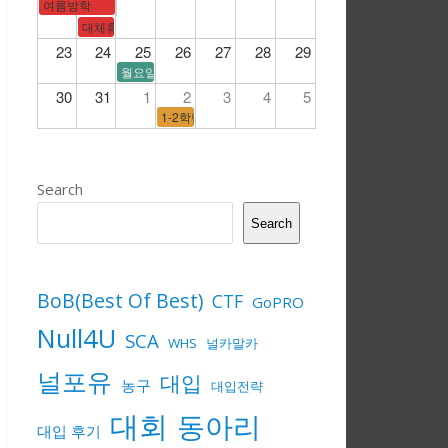
여름방학
대체휴일
23
24
25
26
27
28
29
월요일 시간표
30
31
1
2
3
4
5
1-2학년 전국연합학력평가/3학년 수능모의고사
Search
Search
BoB(Best Of Best)
CTF
GoPRO
Null4U
SCA
WHS
널카말카
널포유
대입
농구
대입전략
대회
동아리
대입 후기