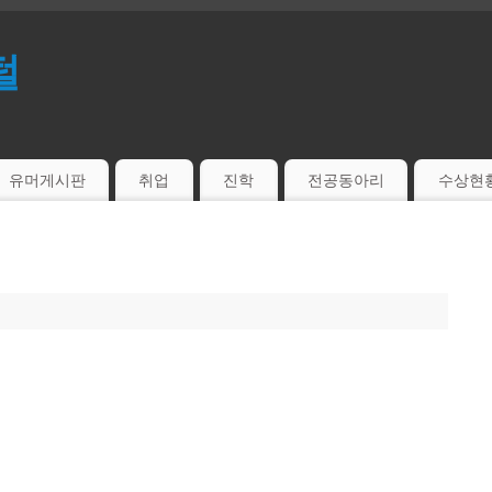
털
유머게시판
취업
진학
전공동아리
수상현