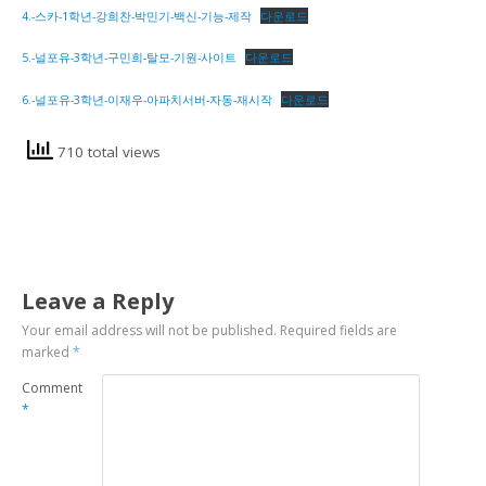
4.-스카-1학년-강희찬-박민기-백신-기능-제작
다운로드
5.-널포유-3학년-구민희-탈모-기원-사이트
다운로드
6.-널포유-3학년-이재우-아파치서버-자동-재시작
다운로드
710 total views
Leave a Reply
Your email address will not be published.
Required fields are
marked
*
Comment
*