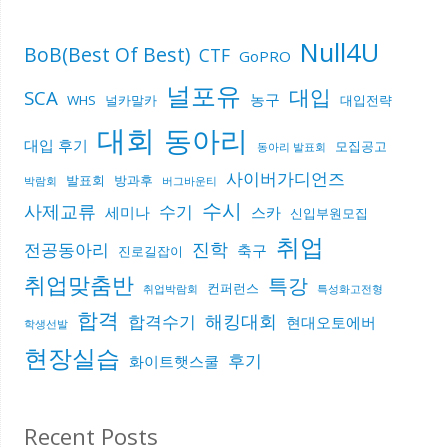
Null4U
BoB(Best Of Best)
CTF
GoPRO
널포유
대입
SCA
농구
WHS
널카말카
대입전략
대회
동아리
대입 후기
모집공고
동아리 발표회
사이버가디언즈
발표회
방과후
박람회
버그바운티
수시
사제교류
수기
세미나
스카
신입부원모집
취업
진학
전공동아리
축구
진로길잡이
취업맞춤반
특강
컨퍼런스
취업박람회
특성화고전형
합격
해킹대회
합격수기
현대오토에버
학생선발
현장실습
후기
화이트햇스쿨
Recent Posts