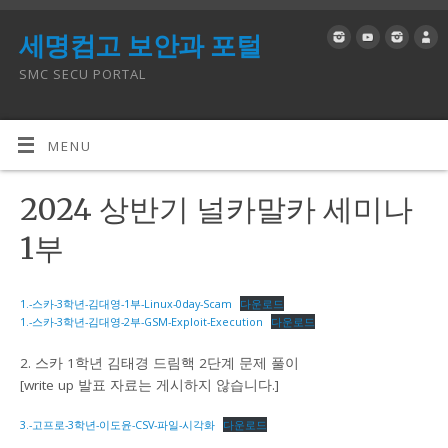
세명컴고 보안과 포털
SMC SECU PORTAL
MENU
2024 상반기 널카말카 세미나
1부
1.-스카-3학년-김대영-1부-Linux-0day-Scam
다운로드
1.-스카-3학년-김대영-2부-GSM-Exploit-Execution
다운로드
2. 스카 1학년 김태경 드림핵 2단계 문제 풀이
[write up 발표 자료는 게시하지 않습니다.]
3.-고프로-3학년-이도윤-CSV-파일-시각화
다운로드