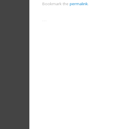
Bookmark the
permalink
.