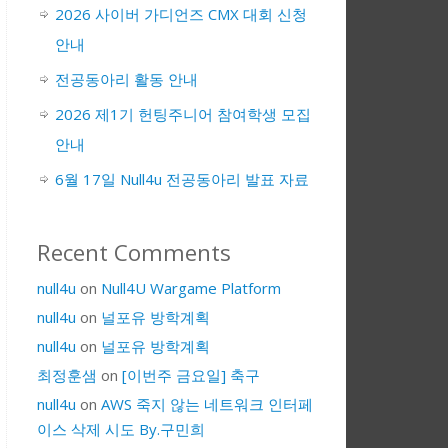
2026 사이버 가디언즈 CMX 대회 신청
안내
전공동아리 활동 안내
2026 제1기 헌팅주니어 참여학생 모집
안내
6월 17일 Null4u 전공동아리 발표 자료
Recent Comments
null4u
on
Null4U Wargame Platform
null4u
on
널포유 방학계획
null4u
on
널포유 방학계획
최정훈샘
on
[이번주 금요일] 축구
null4u
on
AWS 죽지 않는 네트워크 인터페
이스 삭제 시도 By.구민희