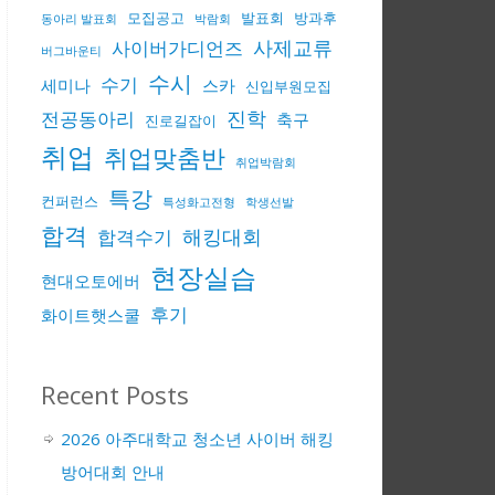
모집공고
발표회
방과후
동아리 발표회
박람회
사제교류
사이버가디언즈
버그바운티
수시
수기
세미나
스카
신입부원모집
진학
전공동아리
축구
진로길잡이
취업
취업맞춤반
취업박람회
특강
컨퍼런스
특성화고전형
학생선발
합격
해킹대회
합격수기
현장실습
현대오토에버
후기
화이트햇스쿨
Recent Posts
2026 아주대학교 청소년 사이버 해킹
방어대회 안내