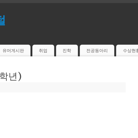
털
유머게시판
취업
진학
전공동아리
수상현
2학년)