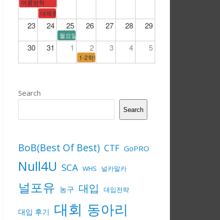
여름방학
대체휴일
23
24
25
26
27
28
29
월요일 시간표
30
31
1
2
3
4
5
1-2학년 전국연합학력평가/3학년 수능모의고사
Search
Search
BoB(Best Of Best)
CTF
GoPRO
Null4U
SCA
WHS
널카말카
널포유
대입
농구
대입전략
대회
동아리
대입 후기