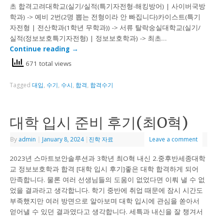
초 합격고려대학교(실기/실적(특기자전형-해킹방어) | 사이버국방
학과) -> 예비 2번(2명 뽑는 전형이라 안 빠집니다)카이스트(특기
자전형 | 전산학과(1학년 무학과)) -> 서류 탈락숭실대학교(실기/
실적(정보보호특기자전형) | 정보보호학과) -> 최초…
Continue reading
→
671 total views
Tagged
대입
,
수기
,
수시
,
합격
,
합격수기
대학 입시 준비 후기(최O혁)
By
admin
|
January 8, 2024
|
진학 자료
Leave a comment
2023년 스마트보안솔루션과 3학년 최O혁 내신 2.중후반세종대학
교 정보보호학과 합격 [대학 입시 후기]좋은 대학 합격하게 되어
만족합니다. 물론 여러 선생님들의 도움이 없었다면 이뤄 낼 수 없
었을 결과라고 생각합니다. 학기 중반에 취업 때문에 잠시 시간도
부족했지만 여러 방면으로 알아보며 대학 입시에 관심을 쏟아서
얻어낼 수 있던 결과였다고 생각합니다. 세특과 내신을 잘 챙겨서