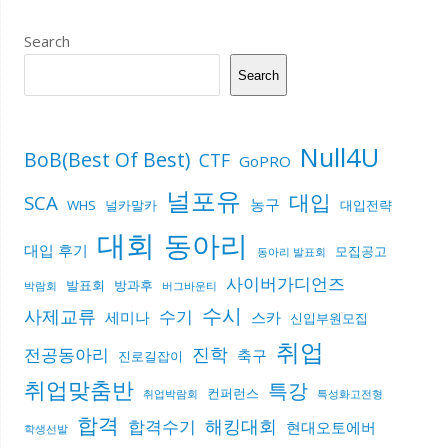
Search
Search
Null4U
BoB(Best Of Best)
CTF
GoPRO
널포유
대입
SCA
농구
WHS
널카말카
대입전략
대회
동아리
대입 후기
모집공고
동아리 발표회
사이버가디언즈
발표회
방과후
박람회
버그바운티
수시
사제교류
수기
세미나
스카
신입부원모집
취업
진학
전공동아리
축구
진로길잡이
취업맞춤반
특강
컨퍼런스
취업박람회
특성화고전형
합격
해킹대회
합격수기
현대오토에버
학생선발