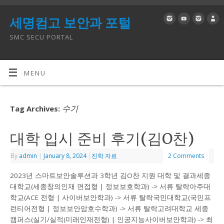
세명컴고 보안과 포털
SMC SECU PORTAL
MENU
수기
Tag Archives:
대학 입시 준비 후기(김O찬)
By
admin
|
January 8, 2024
|
진학 자료
2 Comments
2023년 스마트보안솔루션과 3학년 김O찬 지원 대학 및 결과세종
대학교(세종창의인재 면접형 | 정보보호학과) -> 서류 탈락아주대
학교(ACE 전형 | 사이버보안학과) -> 서류 탈락국민대학교(국민프
런티어전형 | 정보보안암호수학과) -> 서류 탈락고려대학교 세종
캠퍼스(실기/실적(미래인재전형) | 인공지능사이버보안학과) -> 최