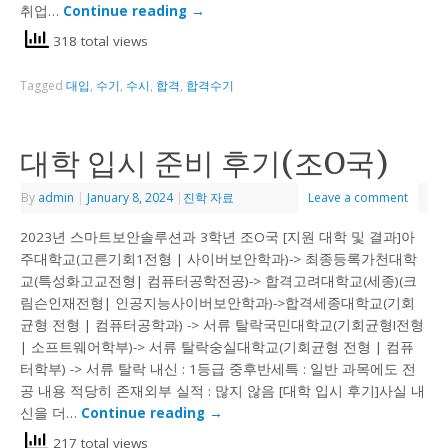
취업…
Continue reading
→
318 total views
Tagged
대입
,
수기
,
수시
,
합격
,
합격수기
대학 입시 준비 후기(조O국)
By
admin
|
January 8, 2024
|
진학 자료
Leave a comment
2023년 스마트보안솔루션과 3학년 조O국 [지원 대학 및 결과]아
주대학교(고른기회1전형 | 사이버보안학과)-> 최종등록가천대학
교(특성화고교전형| 컴퓨터공학전공)-> 합격고려대학교(세종)(크
림슨인재전형| 인공지능사이버보안학과)->합격세종대학교(기회
균형 전형 | 컴퓨터공학과) -> 서류 탈락국민대학교(기회균형I전형
| 소프트웨어학부)-> 서류 탈락숭실대학교(기회균형 전형 | 컴퓨
터학부) -> 서류 탈락 내신 : 1등급 중후반세특 : 일반 과목에도 전
공 내용 적당히 존재외부 실적 : 많지 않음 [대학 입시 후기]사실 내
신을 더…
Continue reading
→
217 total views