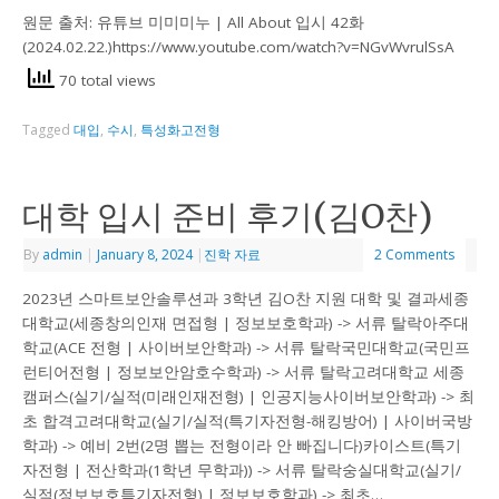
원문 출처: 유튜브 미미미누 | All About 입시 42화
(2024.02.22.)https://www.youtube.com/watch?v=NGvWvrulSsA
70 total views
Tagged
대입
,
수시
,
특성화고전형
대학 입시 준비 후기(김O찬)
By
admin
|
January 8, 2024
|
진학 자료
2 Comments
2023년 스마트보안솔루션과 3학년 김O찬 지원 대학 및 결과세종
대학교(세종창의인재 면접형 | 정보보호학과) -> 서류 탈락아주대
학교(ACE 전형 | 사이버보안학과) -> 서류 탈락국민대학교(국민프
런티어전형 | 정보보안암호수학과) -> 서류 탈락고려대학교 세종
캠퍼스(실기/실적(미래인재전형) | 인공지능사이버보안학과) -> 최
초 합격고려대학교(실기/실적(특기자전형-해킹방어) | 사이버국방
학과) -> 예비 2번(2명 뽑는 전형이라 안 빠집니다)카이스트(특기
자전형 | 전산학과(1학년 무학과)) -> 서류 탈락숭실대학교(실기/
실적(정보보호특기자전형) | 정보보호학과) -> 최초…