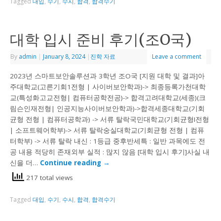
Tagged
대입
,
수기
,
수시
,
합격
,
합격수기
대학 입시 준비 후기(조O국)
By
admin
|
January 8, 2024
|
진학 자료
Leave a comment
2023년 스마트보안솔루션과 3학년 조O국 [지원 대학 및 결과]아
주대학교(고른기회1전형 | 사이버보안학과)-> 최종등록가천대학
교(특성화고교전형| 컴퓨터공학전공)-> 합격고려대학교(세종)(크
림슨인재전형| 인공지능사이버보안학과)->합격세종대학교(기회
균형 전형 | 컴퓨터공학과) -> 서류 탈락국민대학교(기회균형I전형
| 소프트웨어학부)-> 서류 탈락숭실대학교(기회균형 전형 | 컴퓨
터학부) -> 서류 탈락 내신 : 1등급 중후반세특 : 일반 과목에도 전
공 내용 적당히 존재외부 실적 : 많지 않음 [대학 입시 후기]사실 내
신을 더…
Continue reading
→
217 total views
Tagged
대입
,
수기
,
수시
,
합격
,
합격수기