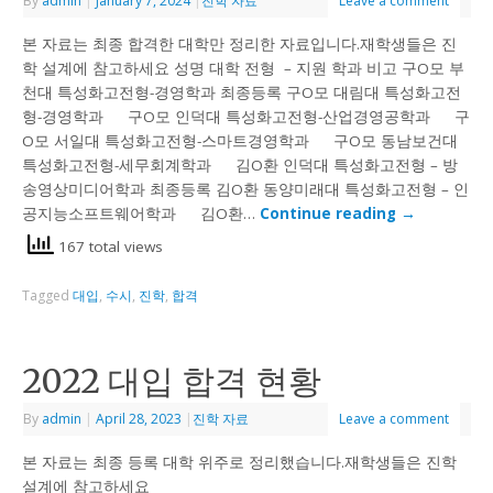
By
admin
|
January 7, 2024
|
진학 자료
Leave a comment
본 자료는 최종 합격한 대학만 정리한 자료입니다.재학생들은 진
학 설계에 참고하세요 성명 대학 전형 – 지원 학과 비고 구O모 부
천대 특성화고전형-경영학과 최종등록 구O모 대림대 특성화고전
형-경영학과 구O모 인덕대 특성화고전형-산업경영공학과 구
O모 서일대 특성화고전형-스마트경영학과 구O모 동남보건대
특성화고전형-세무회계학과 김O환 인덕대 특성화고전형 – 방
송영상미디어학과 최종등록 김O환 동양미래대 특성화고전형 – 인
공지능소프트웨어학과 김O환…
Continue reading
→
167 total views
Tagged
대입
,
수시
,
진학
,
합격
2022 대입 합격 현황
By
admin
|
April 28, 2023
|
진학 자료
Leave a comment
본 자료는 최종 등록 대학 위주로 정리했습니다.재학생들은 진학
설계에 참고하세요