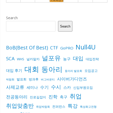
Search
Search
Null4U
BoB(Best Of Best)
CTF
GoPRO
널포유
대입
SCA
농구
WHS
널카말카
대입전략
대회
동아리
대입 후기
모집공고
동아리 발표회
사이버가디언즈
발표회
방과후
박람회
버그바운티
수시
사제교류
수기
세미나
스카
신입부원모집
취업
진학
전공동아리
축구
진로길잡이
취업맞춤반
특강
컨퍼런스
취업박람회
특성화고전형