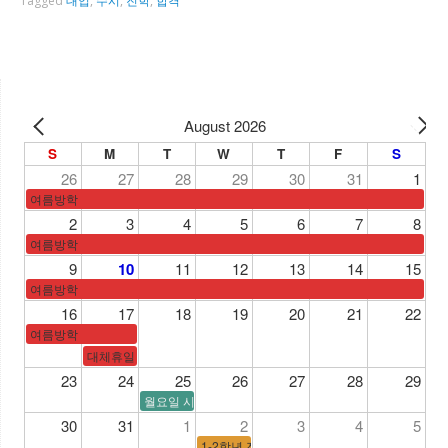
Tagged
대입
,
수시
,
진학
,
합격
August 2026
S
M
T
W
T
F
S
26
27
28
29
30
31
1
여름방학
2
3
4
5
6
7
8
여름방학
9
10
11
12
13
14
15
여름방학
16
17
18
19
20
21
22
여름방학
대체휴일
23
24
25
26
27
28
29
월요일 시간표
30
31
1
2
3
4
5
1-2학년 전국연합학력평가/3학년 수능모의고